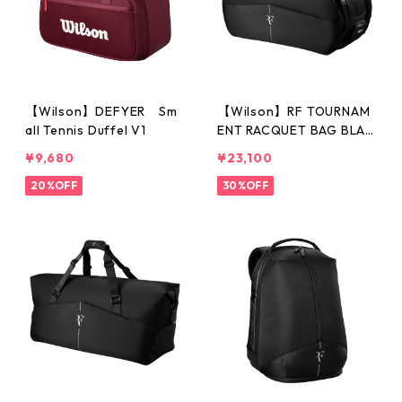
【Wilson】DEFYER Sm
【Wilson】RF TOURNAM
all Tennis Duffel V1
ENT RACQUET BAG BLAC
K
¥9,680
¥23,100
20%OFF
30%OFF