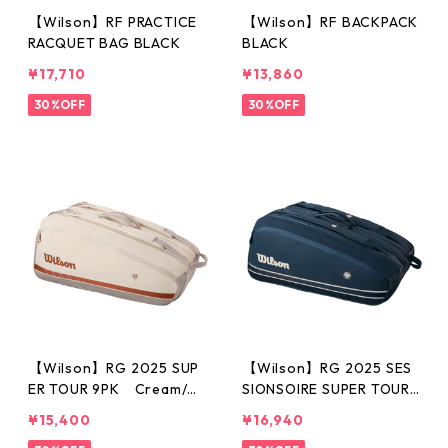
【Wilson】RF PRACTICE
【Wilson】RF BACKPACK
RACQUET BAG BLACK
BLACK
¥17,710
¥13,860
30%OFF
30%OFF
【Wilson】RG 2025 SUP
【Wilson】RG 2025 SES
ER TOUR 9PK Cream/CL
SIONSOIRE SUPER TOUR
AY
15PK D
¥15,400
¥16,940