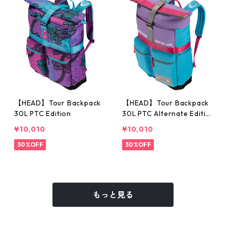
【HEAD】Tour Backpack
【HEAD】Tour Backpack
30L PTC Edition
30L PTC Alternate Editio
n
¥10,010
¥10,010
30%OFF
30%OFF
もっと見る