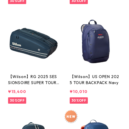
30%OFF
30%OFF
【Wilson】RG 2025 SES
【Wilson】US OPEN 202
SIONSOIRE SUPER TOUR
5 TOUR BACKPACK Navy
9PK DA
¥15,400
¥10,010
30%OFF
30%OFF