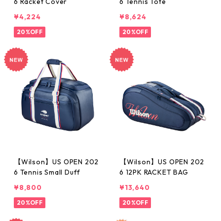
6 Racket Cover
6 Tennis Tote
¥4,224
¥8,624
20%OFF
20%OFF
【Wilson】US OPEN 202
【Wilson】US OPEN 202
6 Tennis Small Duff
6 12PK RACKET BAG
¥8,800
¥13,640
20%OFF
20%OFF