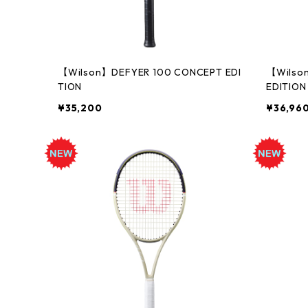
【Wilson】DEFYER 100 CONCEPT EDI
【Wilso
TION
EDITION
¥35,200
¥36,96