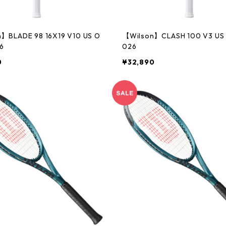
】BLADE 98 16X19 V10 US O
【Wilson】CLASH 100 V3 US OPEN 2
6
026
0
¥32,890