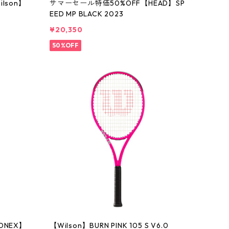
lson】
サマーセール特価50%OFF【HEAD】SP
EED MP BLACK 2023
¥20,350
50%OFF
ONEX】
【Wilson】BURN PINK 105 S V6.0