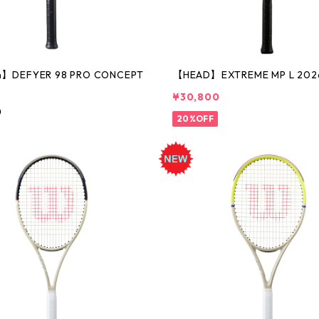
n】DEFYER 98 PRO CONCEPT
【HEAD】EXTREME MP L 202
¥30,800
0
20%OFF