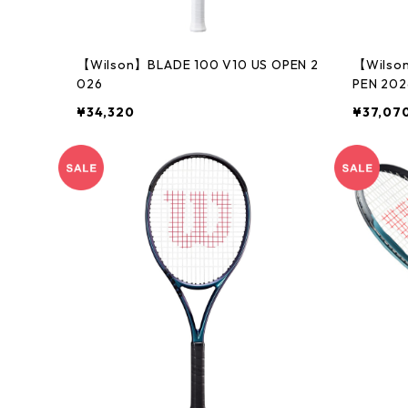
【Wilson】BLADE 100 V10 US OPEN 2
【Wilson
026
PEN 202
¥34,320
¥37,07